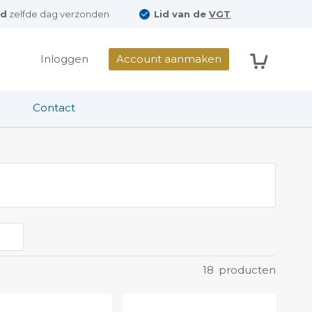
ld
zelfde dag verzonden
Lid van de
VGT
Winkelwag
Inloggen
Account aanmaken
Contact
18
producten