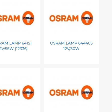
RAM LAMP 64151
OSRAM LAMP 64440S
2V/55W (12336)
12V/50W
evoegen aan
Toevoegen aan
soonlijke catalogus
persoonlijke catalogus
int barcode
Print barcode