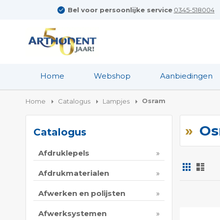
Bel voor persoonlijke service
0345-518004
Home
Webshop
Aanbiedingen
Osram
Home
Catalogus
Lampjes
Os
Catalogus
Afdruklepels
Foto-
Lijs
tabel
Afdrukmaterialen
Tonen
Afwerken en polijsten
als
Afwerksystemen