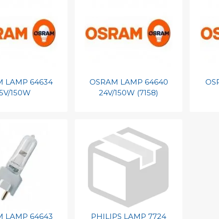
barcode
Print barcode
Pr
 LAMP 64634
OSRAM LAMP 64640
OS
15V/150W
24V/150W (7158)
egen aan
Toevoegen aan
To
nlijke catalogus
persoonlijke catalogus
per
barcode
Print barcode
Pr
 LAMP 64643
PHILIPS LAMP 7724