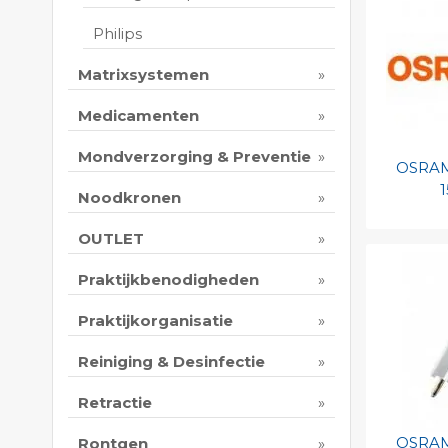
Print 
Philips
Matrixsystemen
Medicamenten
Mondverzorging & Preventie
OSRAM
Noodkronen
Toevo
OUTLET
persoo
Praktijkbenodigheden
Print 
Praktijkorganisatie
Reiniging & Desinfectie
Retractie
OSRAM
Rontgen