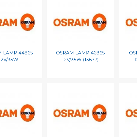
 LAMP 44865
OSRAM LAMP 46865
OS
12V/35W
12V/35W (13677)
1
egen aan
Toevoegen aan
To
nlijke catalogus
persoonlijke catalogus
per
barcode
Print barcode
Pr