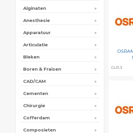
Alginaten
Anesthesie
Apparatuur
Articulatie
OSRAM
Bleken
GU5.3
Boren & Fraisen
Toevo
CAD/CAM
persoo
Print 
Cementen
Chirurgie
Cofferdam
Composieten