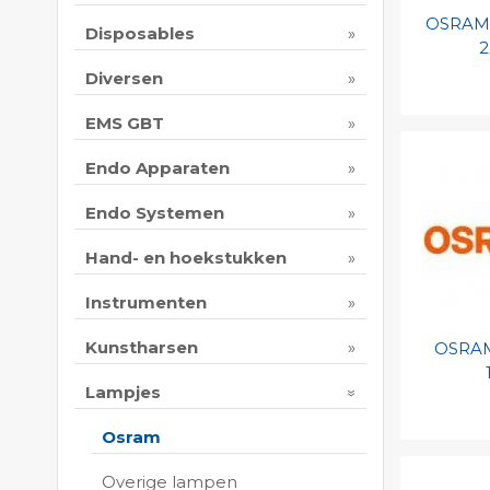
OSRAM
Disposables
2
Diversen
Toevo
EMS GBT
persoo
Endo Apparaten
Print 
Endo Systemen
Hand- en hoekstukken
Instrumenten
Kunstharsen
OSRAM
Lampjes
Osram
Toevo
persoo
Overige lampen