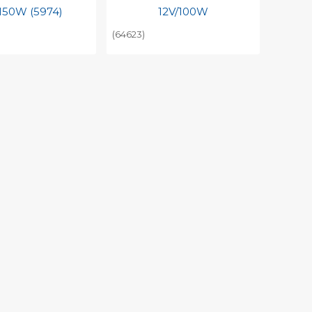
150W (5974)
12V/100W
(64623)
egen aan
Toevoegen aan
nlijke catalogus
persoonlijke catalogus
barcode
Print barcode