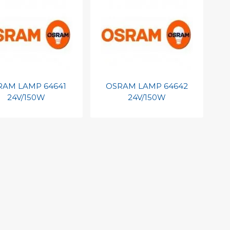
int barcode
Print barcode
RAM LAMP 64641
OSRAM LAMP 64642
24V/150W
24V/150W
evoegen aan
Toevoegen aan
soonlijke catalogus
persoonlijke catalogus
int barcode
Print barcode