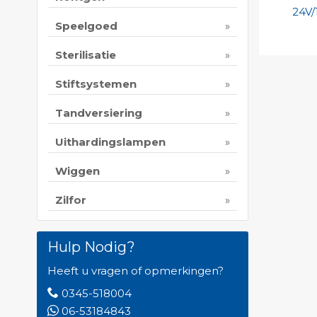
24V/
Speelgoed
Sterilisatie
Toevo
persoo
Stiftsystemen
Print 
Tandversiering
Uithardingslampen
Wiggen
Zilfor
Hulp Nodig?
Heeft u vragen of opmerkingen?
0345-518004
06-53184843