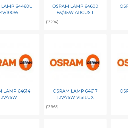
 LAMP 64460U
OSRAM LAMP 64600
OS
4V/100W
6V/35W ARCUS I
(13294)
egen aan
Toevoegen aan
To
nlijke catalogus
persoonlijke catalogus
per
barcode
Print barcode
Pr
 LAMP 64614
OSRAM LAMP 64617
OS
12V/75W
12V/75W VISILUX
(13865)
egen aan
Toevoegen aan
To
nlijke catalogus
persoonlijke catalogus
per