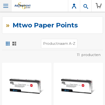
Wink
Mtwo Paper Points
Foto-
Lijst
tabel
Tonen
11
producten
als