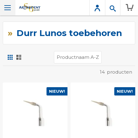
Wink
Durr Lunos toebehoren
Foto-
Lijst
tabel
Tonen
14
producten
als
NIEUW!
NIEUW!