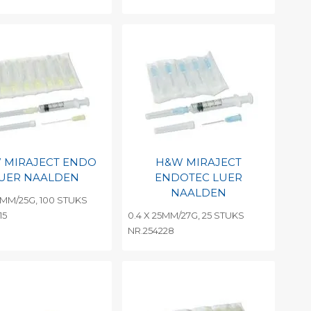
evoegen aan
Toevoegen aan
soonlijke catalogus
persoonlijke catalogus
int barcode
Print barcode
 MIRAJECT ENDO
H&W MIRAJECT
UER NAALDEN
ENDOTEC LUER
NAALDEN
0MM/25G, 100 STUKS
15
0.4 X 25MM/27G, 25 STUKS
NR.254228
evoegen aan
Toevoegen aan
soonlijke catalogus
persoonlijke catalogus
int barcode
Print barcode