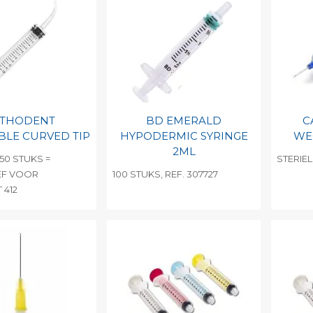
THODENT
BD EMERALD
C
BLE CURVED TIP
HYPODERMIC SYRINGE
WE
2ML
50 STUKS =
STERIEL,
EF VOOR
100 STUKS, REF. 307727
412
egen aan
Toevoegen aan
To
nlijke catalogus
persoonlijke catalogus
per
barcode
Print barcode
Pr