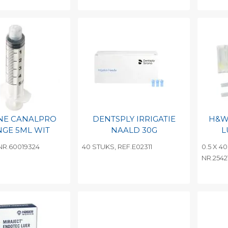
egen aan
Toevoegen aan
To
nlijke catalogus
persoonlijke catalogus
per
barcode
Print barcode
Pr
NE CANALPRO
DENTSPLY IRRIGATIE
H&W
NGE 5ML WIT
NAALD 30G
L
NR.60019324
40 STUKS, REF.E02311
0.5 X 4
NR.2542
egen aan
Toevoegen aan
To
nlijke catalogus
persoonlijke catalogus
per
barcode
Print barcode
Pr