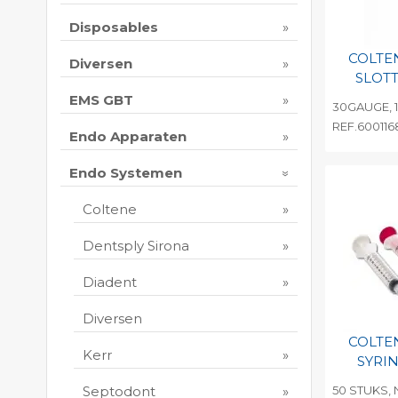
Disposables
COLTE
Diversen
SLOTT
EMS GBT
30GAUGE, 
REF.600116
Endo Apparaten
Toevo
persoo
Endo Systemen
Print 
Coltene
Dentsply Sirona
Diadent
Diversen
COLTE
Kerr
SYRI
50 STUKS, 
Septodont