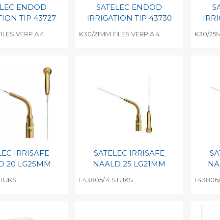
ELEC ENDOD
SATELEC ENDOD
S
TION TIP 43727
IRRIGATION TIP 43730
IRRI
ILES VERP A 4
K30/21MM FILES VERP A 4
K30/25M
egen aan
Toevoegen aan
To
nlijke catalogus
persoonlijke catalogus
per
barcode
Print barcode
Pr
LEC IRRISAFE
SATELEC IRRISAFE
SA
D 20 LG25MM
NAALD 25 LG21MM
NA
STUKS
F43805/ 4 STUKS
F43806
egen aan
Toevoegen aan
To
nlijke catalogus
persoonlijke catalogus
per