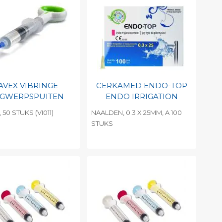
AVEX VIBRINGE
CERKAMED ENDO-TOP
GWERPSPUITEN
ENDO IRRIGATION
 50 STUKS (VI011)
NAALDEN, 0.3 X 25MM, A 100
STUKS
evoegen aan
Toevoegen aan
soonlijke catalogus
persoonlijke catalogus
int barcode
Print barcode