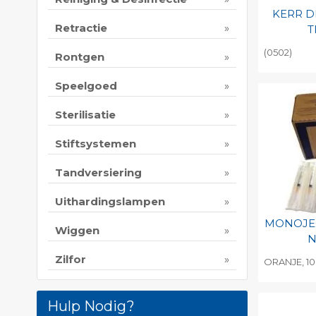
KERR D
Retractie
T
(0502)
Rontgen
Toevo
Speelgoed
persoo
Print 
Sterilisatie
Stiftsystemen
Tandversiering
Uithardingslampen
MONOJEC
Wiggen
N
Zilfor
ORANJE, 1
Toevo
persoo
Hulp Nodig?