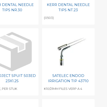
R DENTAL NEEDLE
KERR DENTAL NEEDLE
TIPS NR.30
TIPS NT.23
(0503)
evoegen aan
Toevoegen aan
soonlijke catalogus
persoonlijke catalogus
int barcode
Print barcode
JECT SPUIT 503ED
SATELEC ENDOD
23X1.25
IRRIGATION TIP 43710
, PER STUK
K10/21MM FILES VERP A 4
evoegen aan
Toevoegen aan
soonlijke catalogus
persoonlijke catalogus