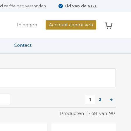
ld
zelfde dag verzonden
Lid van de
VGT
Winkelwag
Inloggen
Account aanmaken
Contact
U lees momenteel 
Pagina
Pagina
Volgend
1
2
Pagina
Producten
1
-
48
van
90