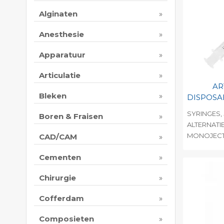
Alginaten
Anesthesie
Apparatuur
Articulatie
AR
Bleken
DISPOSA
SYRINGES, 
Boren & Fraisen
ALTERNATI
MONOJECT 
CAD/CAM
Toevo
Cementen
persoo
Print 
Chirurgie
Cofferdam
Composieten