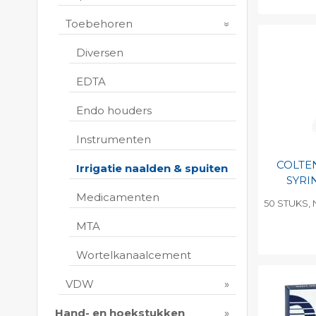
Toevo
Toebehoren
persoo
Print 
Diversen
EDTA
Endo houders
Instrumenten
COLTE
Irrigatie naalden & spuiten
SYRI
Medicamenten
50 STUKS, 
MTA
Wortelkanaalcement
Toevo
persoo
VDW
Print 
Hand- en hoekstukken