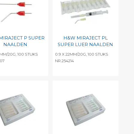
MIRAJECT P SUPER
H&W MIRAJECT PL
NAALDEN
SUPER LUER NAALDEN
2MM/20G, 100 STUKS
0.9 X 22MM/20G, 100 STUKS
207
NR.254214
evoegen aan
Toevoegen aan
soonlijke catalogus
persoonlijke catalogus
int barcode
Print barcode