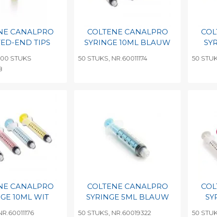
NE CANALPRO
COLTENE CANALPRO
COL
ED-END TIPS
SYRINGE 10ML BLAUW
SY
100 STUKS
50 STUKS, NR.60011174
50 STUK
8
egen aan
Toevoegen aan
To
nlijke catalogus
persoonlijke catalogus
per
barcode
Print barcode
Pr
NE CANALPRO
COLTENE CANALPRO
COL
NGE 10ML WIT
SYRINGE 5ML BLAUW
SY
NR.60011176
50 STUKS, NR.60019322
50 STUK