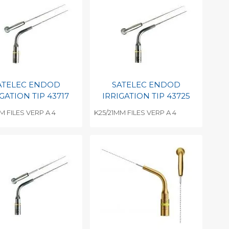
int barcode
Print barcode
ATELEC ENDOD
SATELEC ENDOD
GATION TIP 43717
IRRIGATION TIP 43725
M FILES VERP A 4
K25/21MM FILES VERP A 4
evoegen aan
Toevoegen aan
soonlijke catalogus
persoonlijke catalogus
int barcode
Print barcode