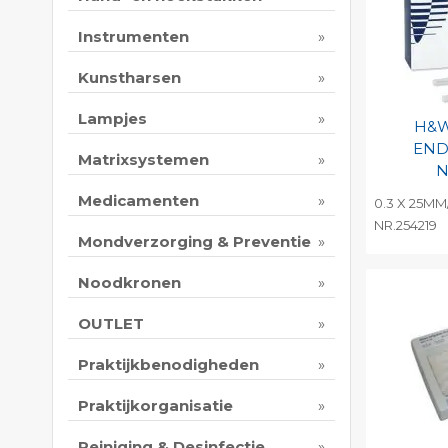
Instrumenten
Kunstharsen
Lampjes
H&W
END
Matrixsystemen
N
Medicamenten
0.3 X 25MM
NR.254219
Mondverzorging & Preventie
Toevo
persoo
Noodkronen
Print 
OUTLET
Praktijkbenodigheden
Praktijkorganisatie
Reiniging & Desinfectie