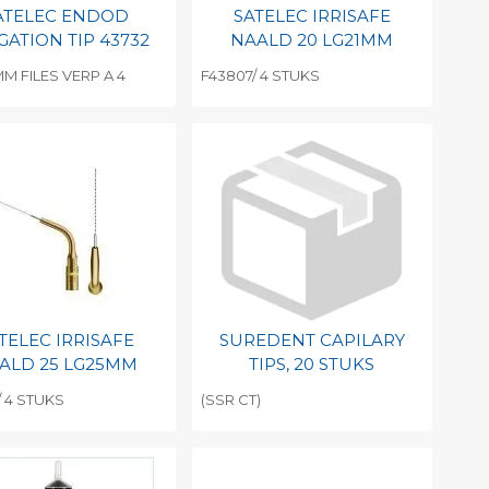
ATELEC ENDOD
SATELEC IRRISAFE
GATION TIP 43732
NAALD 20 LG21MM
M FILES VERP A 4
F43807/ 4 STUKS
evoegen aan
Toevoegen aan
soonlijke catalogus
persoonlijke catalogus
int barcode
Print barcode
TELEC IRRISAFE
SUREDENT CAPILARY
ALD 25 LG25MM
TIPS, 20 STUKS
/ 4 STUKS
(SSR CT)
evoegen aan
Toevoegen aan
soonlijke catalogus
persoonlijke catalogus