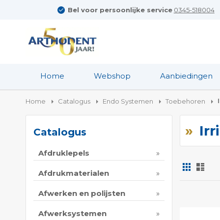
Bel voor persoonlijke service
0345-518004
Home
Webshop
Aanbiedingen
Home
Catalogus
Endo Systemen
Toebehoren
Ir
Catalogus
Afdruklepels
Foto-
Lijs
tabel
Afdrukmaterialen
Tonen
Afwerken en polijsten
als
Afwerksystemen