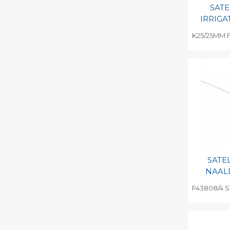
SAT
IRRIGA
K25/25MM F
Toevo
persoo
Print 
SATE
NAAL
F43808/4 
Toevo
persoo