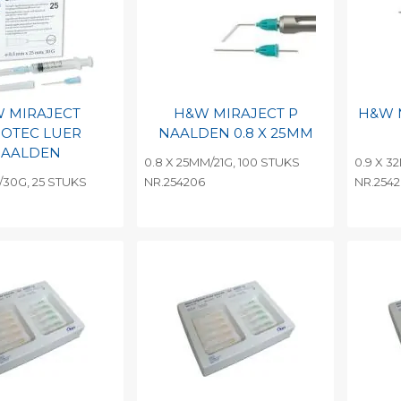
 MIRAJECT
H&W MIRAJECT P
H&W 
OTEC LUER
NAALDEN 0.8 X 25MM
AALDEN
0.8 X 25MM/21G, 100 STUKS
0.9 X 3
/30G, 25 STUKS
NR.254206
NR.254
egen aan
Toevoegen aan
To
nlijke catalogus
persoonlijke catalogus
per
barcode
Print barcode
Pr