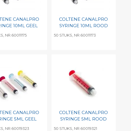
TENE CANALPRO
COLTENE CANALPRO
RINGE 10ML GEEL
SYRINGE 10ML ROOD
S, NR.60011175
50 STUKS, NR.60011173
evoegen aan
Toevoegen aan
soonlijke catalogus
persoonlijke catalogus
int barcode
Print barcode
TENE CANALPRO
COLTENE CANALPRO
RINGE 5ML GEEL
SYRINGE 5ML ROOD
S, NR.60019323
50 STUKS, NR.60019321