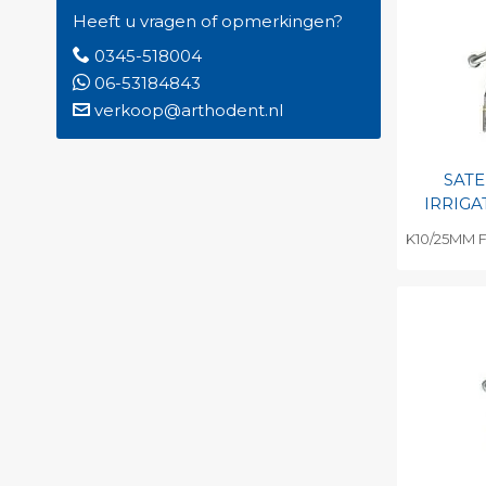
Print 
Heeft u vragen of opmerkingen?
0345-518004
06-53184843
verkoop@arthodent.nl
SAT
IRRIGA
K10/25MM F
Toevo
persoo
Print 