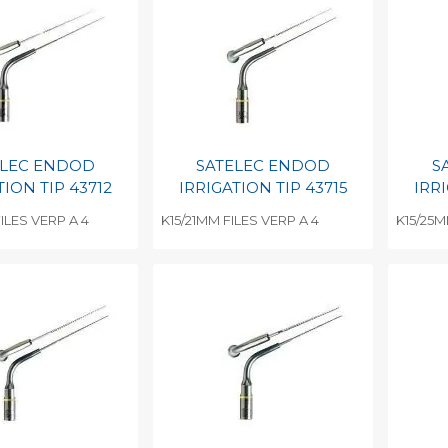
barcode
Print barcode
Pr
ELEC ENDOD
SATELEC ENDOD
S
TION TIP 43712
IRRIGATION TIP 43715
IRRI
ILES VERP A 4
K15/21MM FILES VERP A 4
K15/25M
egen aan
Toevoegen aan
To
nlijke catalogus
persoonlijke catalogus
per
barcode
Print barcode
Pr