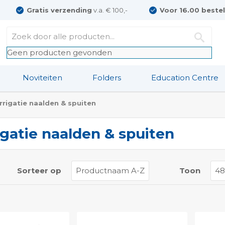
Gratis verzending
v.a. € 100,-
Voor 16.00 beste
Geen producten gevonden
Noviteiten
Folders
Education Centre
Irrigatie naalden & spuiten
rigatie naalden & spuiten
t
Sorteer op
Toon