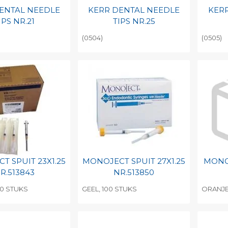
ENTAL NEEDLE
KERR DENTAL NEEDLE
KER
IPS NR.21
TIPS NR.25
(0504)
(0505)
egen aan
Toevoegen aan
To
nlijke catalogus
persoonlijke catalogus
per
barcode
Print barcode
Pr
T SPUIT 23X1.25
MONOJECT SPUIT 27X1.25
MONO
R.513843
NR.513850
00 STUKS
GEEL, 100 STUKS
ORANJE
egen aan
Toevoegen aan
To
nlijke catalogus
persoonlijke catalogus
per