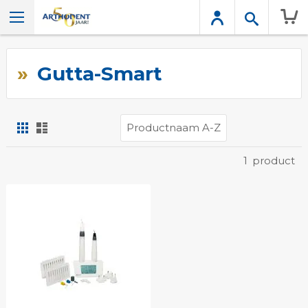
Wink
Gutta-Smart
Foto-
Lijst
tabel
Tonen
1
product
als