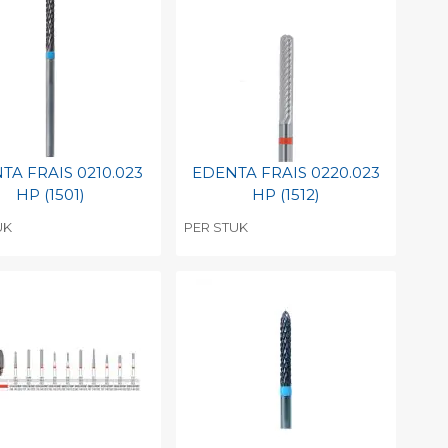
TA FRAIS 0210.023
EDENTA FRAIS 0220.023
HP (1501)
HP (1512)
UK
PER STUK
evoegen aan
Toevoegen aan
soonlijke catalogus
persoonlijke catalogus
int barcode
Print barcode