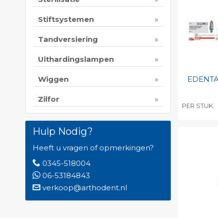
Print 
Stiftsystemen
Tandversiering
Uithardingslampen
EDENTA 
Wiggen
Zilfor
PER STUK
Toevo
Hulp Nodig?
persoo
Print 
Heeft u vragen of opmerkingen?
0345-518004
06-53184843
verkoop@arthodent.nl