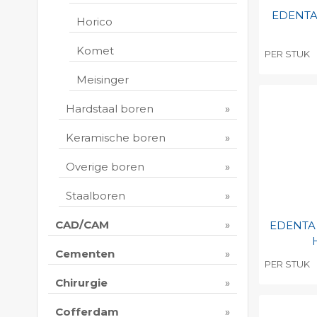
EDENTA 
Horico
Komet
PER STUK
Toevo
Meisinger
persoo
Hardstaal boren
Print 
Keramische boren
Overige boren
Staalboren
CAD/CAM
EDENTA 
Cementen
PER STUK
Chirurgie
Toevo
persoo
Cofferdam