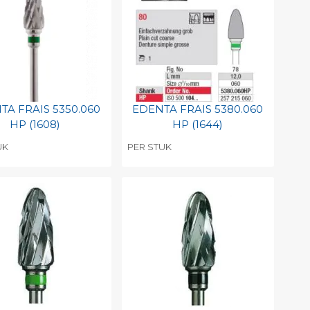
TA FRAIS 5350.060
EDENTA FRAIS 5380.060
HP (1608)
HP (1644)
UK
PER STUK
evoegen aan
Toevoegen aan
soonlijke catalogus
persoonlijke catalogus
int barcode
Print barcode