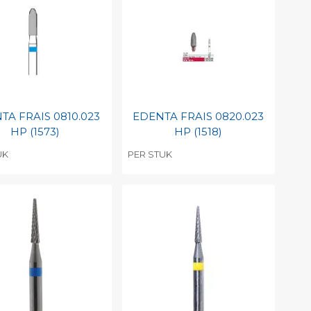
int barcode
Print barcode
TA FRAIS 0810.023
EDENTA FRAIS 0820.023
HP (1573)
HP (1518)
UK
PER STUK
evoegen aan
Toevoegen aan
soonlijke catalogus
persoonlijke catalogus
int barcode
Print barcode