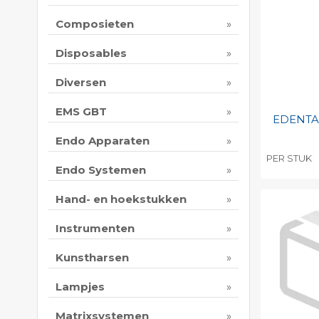
Print 
Composieten
Disposables
Diversen
EMS GBT
EDENTA 
Endo Apparaten
PER STUK
Endo Systemen
Toevo
persoo
Hand- en hoekstukken
Print 
Instrumenten
Kunstharsen
Lampjes
Matrixsystemen