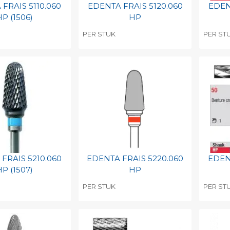
FRAIS 5110.060
EDENTA FRAIS 5120.060
EDEN
P (1506)
HP
PER STUK
PER ST
egen aan
Toevoegen aan
To
nlijke catalogus
persoonlijke catalogus
per
barcode
Print barcode
Pr
FRAIS 5210.060
EDENTA FRAIS 5220.060
EDEN
P (1507)
HP
PER STUK
PER ST
egen aan
Toevoegen aan
To
nlijke catalogus
persoonlijke catalogus
per
barcode
Print barcode
Pr