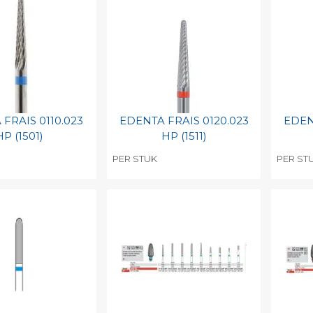
FRAIS 0110.023
EDENTA FRAIS 0120.023
EDEN
HP (1501)
HP (1511)
PER STUK
PER ST
egen aan
Toevoegen aan
To
nlijke catalogus
persoonlijke catalogus
per
barcode
Print barcode
Pr