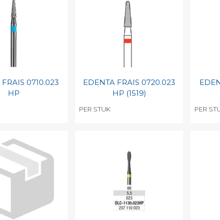
barcode
Print barcode
Pr
FRAIS 0710.023
EDENTA FRAIS 0720.023
EDEN
HP
HP (1519)
PER STUK
PER ST
egen aan
Toevoegen aan
To
nlijke catalogus
persoonlijke catalogus
per
barcode
Print barcode
Pr