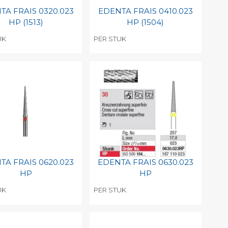
TA FRAIS 0320.023
EDENTA FRAIS 0410.023
HP (1513)
HP (1504)
UK
PER STUK
evoegen aan
Toevoegen aan
soonlijke catalogus
persoonlijke catalogus
int barcode
Print barcode
TA FRAIS 0620.023
EDENTA FRAIS 0630.023
HP
HP
UK
PER STUK
evoegen aan
Toevoegen aan
soonlijke catalogus
persoonlijke catalogus