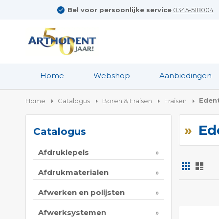
Bel voor persoonlijke service
0345-518004
Home
Webshop
Aanbiedingen
Eden
Home
Catalogus
Boren & Fraisen
Fraisen
Ed
Catalogus
Afdruklepels
Foto-
Lijs
tabel
Afdrukmaterialen
Tonen
Afwerken en polijsten
als
Afwerksystemen