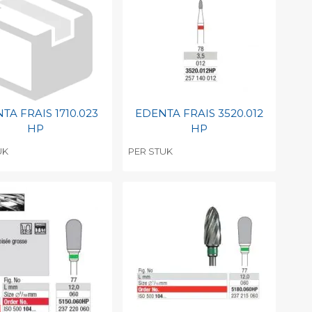
int barcode
Print barcode
TA FRAIS 1710.023
EDENTA FRAIS 3520.012
HP
HP
UK
PER STUK
evoegen aan
Toevoegen aan
soonlijke catalogus
persoonlijke catalogus
int barcode
Print barcode