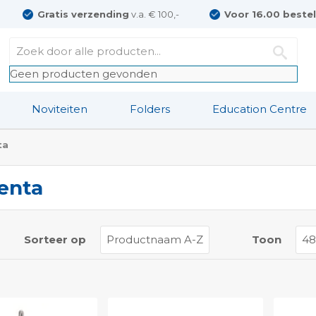
Gratis verzending
v.a. € 100,-
Voor 16.00 beste
Geen producten gevonden
Noviteiten
Folders
Education Centre
ta
enta
t
Sorteer op
Toon