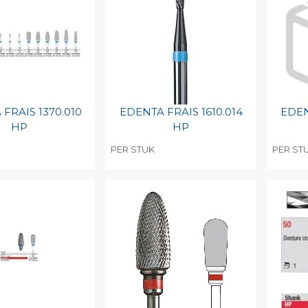
barcode
Print barcode
Pr
FRAIS 1370.010
EDENTA FRAIS 1610.014
EDEN
HP
HP
PER STUK
PER ST
egen aan
Toevoegen aan
To
nlijke catalogus
persoonlijke catalogus
per
barcode
Print barcode
Pr