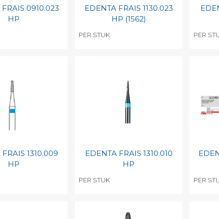
FRAIS 0910.023
EDENTA FRAIS 1130.023
EDEN
HP
HP (1562)
PER STUK
PER ST
egen aan
Toevoegen aan
To
nlijke catalogus
persoonlijke catalogus
per
barcode
Print barcode
Pr
FRAIS 1310.009
EDENTA FRAIS 1310.010
EDEN
HP
HP
PER STUK
PER ST
egen aan
Toevoegen aan
To
nlijke catalogus
persoonlijke catalogus
per