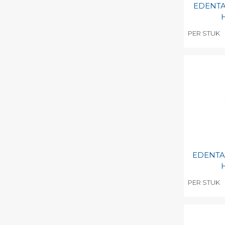
EDENTA 
H
PER STUK
Toevo
persoo
Print 
EDENTA 
H
PER STUK
Toevo
persoo
Print 