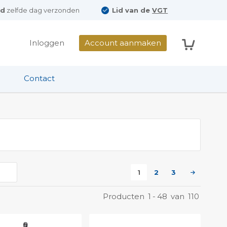
ld
zelfde dag verzonden
Lid van de
VGT
Winkelwag
Inloggen
Account aanmaken
Contact
U lees momenteel pagi
Pagina
Pagina
Pagina
Volgend
1
2
3
Pagina
Producten
1
-
48
van
110