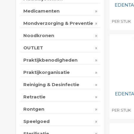
EDENTA 
Medicamenten
PER STUK
Mondverzorging & Preventie
Toevo
Noodkronen
persoo
Print 
OUTLET
Praktijkbenodigheden
Praktijkorganisatie
Reiniging & Desinfectie
EDENTA 
Retractie
Rontgen
PER STUK
Toevo
Speelgoed
persoo
Sterilisatie