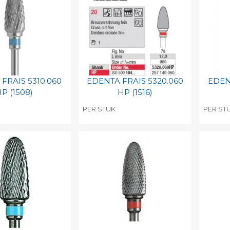
FRAIS 5310.060
EDENTA FRAIS 5320.060
EDEN
P (1508)
HP (1516)
PER STUK
PER ST
egen aan
Toevoegen aan
To
nlijke catalogus
persoonlijke catalogus
per
barcode
Print barcode
Pr