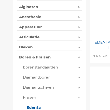
Alginaten
Anesthesie
Apparatuur
Articulatie
EDENTA 
Bleken
PER STUK
Boren & Fraisen
Toevo
borenstandaarden
persoo
Print 
Diamantboren
Diamantschijven
Fraisen
Edenta