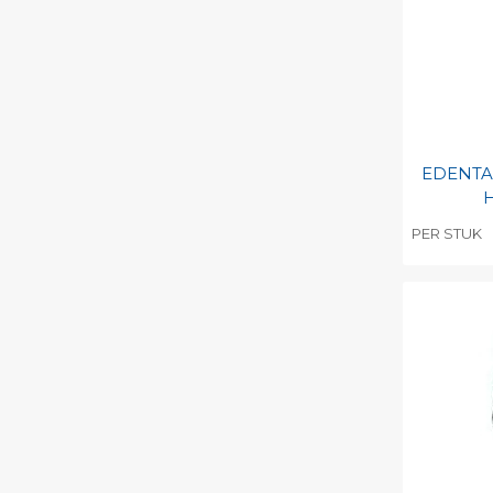
EDENTA 
H
PER STUK
Toevo
persoo
Print 