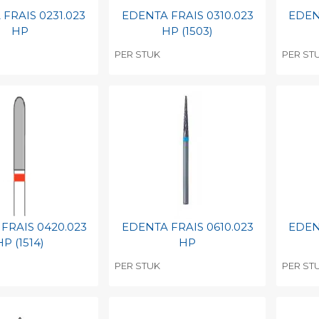
FRAIS 0231.023
EDENTA FRAIS 0310.023
EDEN
HP
HP (1503)
PER STUK
PER ST
egen aan
Toevoegen aan
To
nlijke catalogus
persoonlijke catalogus
per
barcode
Print barcode
Pr
FRAIS 0420.023
EDENTA FRAIS 0610.023
EDEN
HP (1514)
HP
PER STUK
PER ST
egen aan
Toevoegen aan
To
nlijke catalogus
persoonlijke catalogus
per