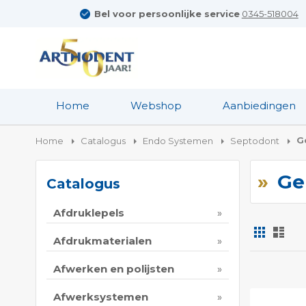
Bel voor persoonlijke service
0345-518004
Home
Webshop
Aanbiedingen
G
Home
Catalogus
Endo Systemen
Septodont
Ge
Catalogus
Afdruklepels
Foto-
Lijs
tabel
Afdrukmaterialen
Tonen
Afwerken en polijsten
als
Afwerksystemen