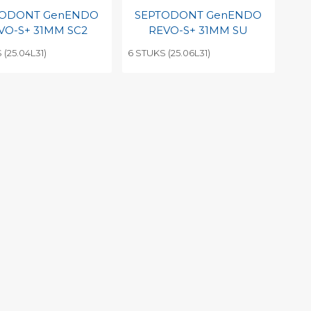
TODONT GenENDO
SEPTODONT GenENDO
VO-S+ 31MM SC2
REVO-S+ 31MM SU
 (25.04L31)
6 STUKS (25.06L31)
evoegen aan
Toevoegen aan
soonlijke catalogus
persoonlijke catalogus
int barcode
Print barcode