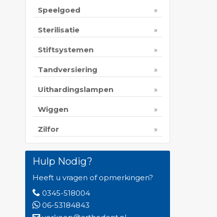
Speelgoed
Sterilisatie
Stiftsystemen
Tandversiering
Uithardingslampen
Wiggen
Zilfor
Hulp Nodig?
Heeft u vragen of opmerkingen?
0345-518004
06-53184843