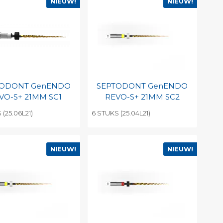
NIEUW!
NIEUW!
TODONT GenENDO
SEPTODONT GenENDO
VO-S+ 21MM SC1
REVO-S+ 21MM SC2
 (25.06L21)
6 STUKS (25.04L21)
evoegen aan
Toevoegen aan
soonlijke catalogus
persoonlijke catalogus
NIEUW!
NIEUW!
int barcode
Print barcode