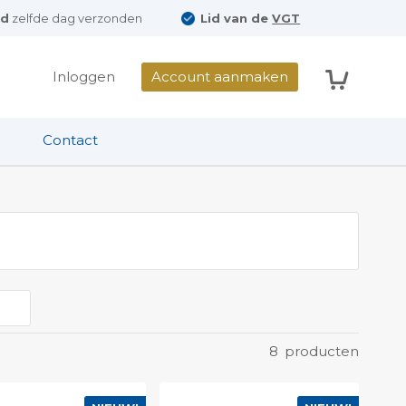
ld
zelfde dag verzonden
Lid van de
VGT
Winkelwag
Inloggen
Account aanmaken
Contact
8
producten