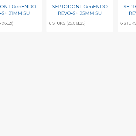
DONT GenENDO
SEPTODONT GenENDO
SEP
-S+ 21MM SU
REVO-S+ 25MM SU
RE
.06L21)
6 STUKS (25.06L25)
6 STUKS
egen aan
Toevoegen aan
To
nlijke catalogus
persoonlijke catalogus
per
barcode
Print barcode
Pr