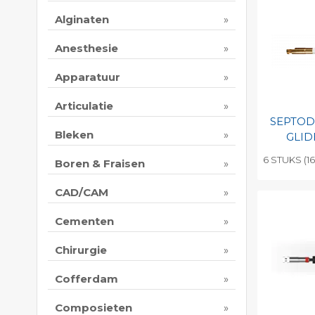
Alginaten
Anesthesie
Apparatuur
Articulatie
SEPTO
Bleken
GLID
6 STUKS (16
Boren & Fraisen
Toevo
CAD/CAM
persoo
Print 
Cementen
Chirurgie
Cofferdam
Composieten