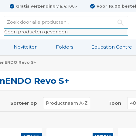
Gratis verzending
v.a. € 100,-
Voor 16.00 beste
Geen producten gevonden
Noviteiten
Folders
Education Centre
enENDO Revo S+
nENDO Revo S+
t
Sorteer op
Toon