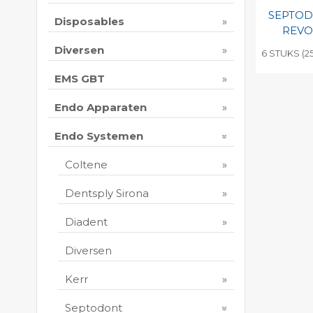
SEPTO
Disposables
REVO
Diversen
6 STUKS (25
Toevo
EMS GBT
persoo
Endo Apparaten
Print 
Endo Systemen
Coltene
Dentsply Sirona
Diadent
Diversen
Kerr
Septodont