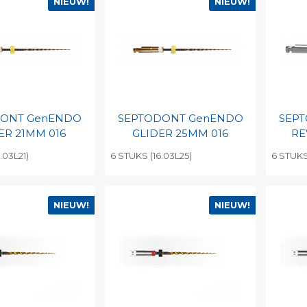
NIEUW!
NIEUW!
DONT GenENDO
SEPTODONT GenENDO
SEP
ER 21MM 016
GLIDER 25MM 016
RE
.03L21)
6 STUKS (16.03L25)
6 STUKS
egen aan
Toevoegen aan
To
nlijke catalogus
persoonlijke catalogus
per
NIEUW!
NIEUW!
barcode
Print barcode
Pr