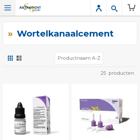
Wink
Wortelkanaalcement
Foto-
Lijst
tabel
Tonen
25
producten
als