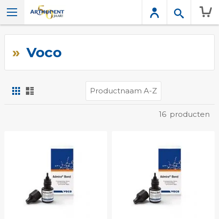
Wink
Voco
Foto-
Lijst
tabel
Tonen
16
producten
als