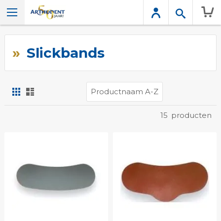
Wink
Slickbands
Foto-
Lijst
tabel
Tonen
15
producten
als