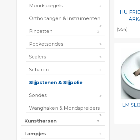
Mondspiegels
HU FRI
Ortho tangen & Instrumenten
ARK
(SS4)
Pincetten
Toevo
Pocketsondes
persoo
Print 
Scalers
Scharen
Slijpstenen & Slijpolie
Sondes
LM SLI
Wanghaken & Mondspreiders
Kunstharsen
Toevo
persoo
Lampjes