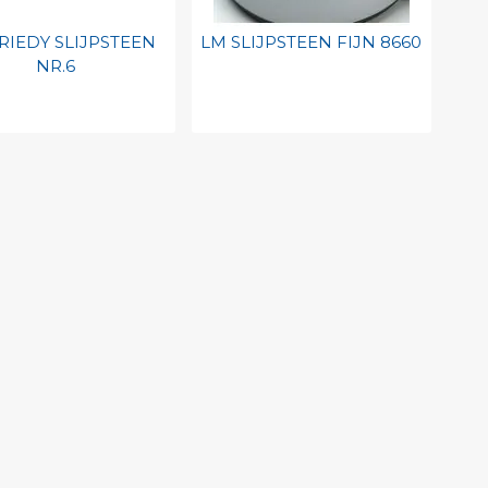
RIEDY SLIJPSTEEN
LM SLIJPSTEEN FIJN 8660
NR.6
evoegen aan
Toevoegen aan
soonlijke catalogus
persoonlijke catalogus
int barcode
Print barcode