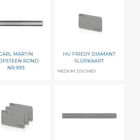
CARL MARTIN
HU FRIEDY DIAMANT
IJPSTEEN ROND
SLIJPKAART
NR.993
MEDIUM, DSCMED
evoegen aan
Toevoegen aan
soonlijke catalogus
persoonlijke catalogus
int barcode
Print barcode