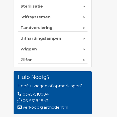
Sterilisatie
Stiftsystemen
Tandversiering
Uithardingslampen
Wiggen
Zilfor
Hulp Nodig?
Heeft u vragen of opmerkingen?
0345-518004
06-53184843
verkoop@arthodent.nl