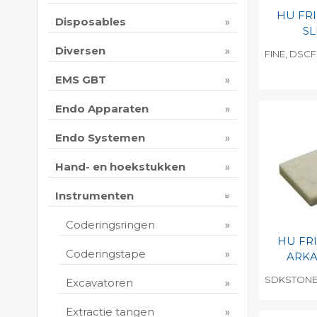
HU FR
Disposables
SL
Diversen
FINE, DSCF
EMS GBT
Toevo
persoo
Endo Apparaten
Print 
Endo Systemen
Hand- en hoekstukken
Instrumenten
Coderingsringen
HU FR
Coderingstape
ARKA
SDKSTONE
Excavatoren
Toevo
Extractie tangen
persoo