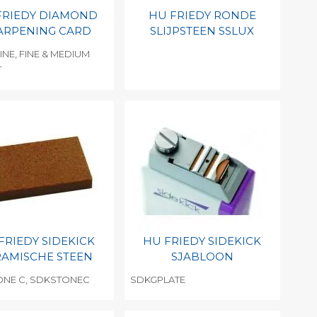
FRIEDY DIAMOND
HU FRIEDY RONDE
ARPENING CARD
SLIJPSTEEN SSLUX
FINE, FINE & MEDIUM
T
evoegen aan
Toevoegen aan
soonlijke catalogus
persoonlijke catalogus
int barcode
Print barcode
FRIEDY SIDEKICK
HU FRIEDY SIDEKICK
RAMISCHE STEEN
SJABLOON
NE C, SDKSTONEC
SDKGPLATE
evoegen aan
Toevoegen aan
soonlijke catalogus
persoonlijke catalogus