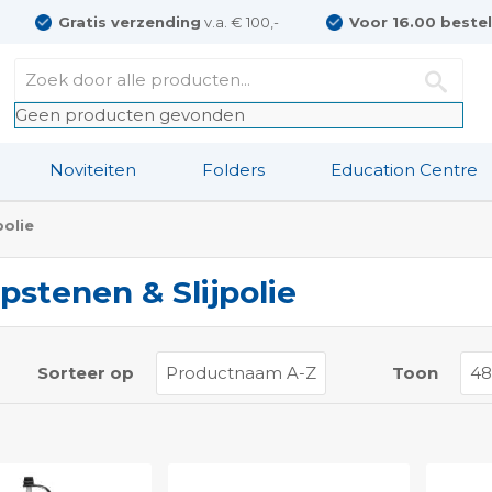
Gratis verzending
v.a. € 100,-
Voor 16.00 beste
Geen producten gevonden
Noviteiten
Folders
Education Centre
polie
jpstenen & Slijpolie
t
Sorteer op
Toon