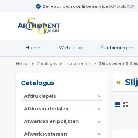
Bel voor persoonlijke service
0345-518004
Home
Webshop
Aanbiedingen
Slijpstenen & Slij
Home
Catalogus
Instrumenten
Sli
Catalogus
Afdruklepels
Foto-
Lijs
tabel
Afdrukmaterialen
Tonen
Afwerken en polijsten
als
Afwerksystemen