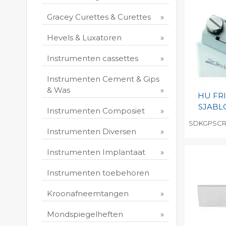
Print 
Gracey Curettes & Curettes
Hevels & Luxatoren
Instrumenten cassettes
Instrumenten Cement & Gips
& Was
HU FR
SJAB
Instrumenten Composiet
SDKGPSC
Instrumenten Diversen
Toevo
persoo
Instrumenten Implantaat
Print 
Instrumenten toebehoren
Kroonafneemtangen
Mondspiegelheften