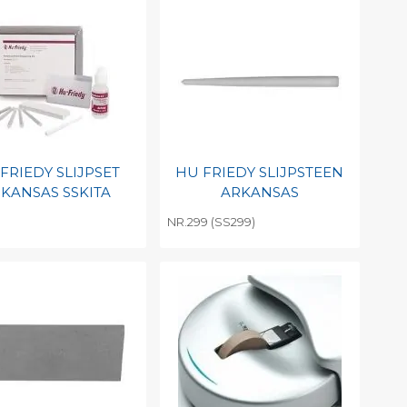
int barcode
Print barcode
FRIEDY SLIJPSET
HU FRIEDY SLIJPSTEEN
KANSAS SSKITA
ARKANSAS
NR.299 (SS299)
evoegen aan
Toevoegen aan
soonlijke catalogus
persoonlijke catalogus
int barcode
Print barcode