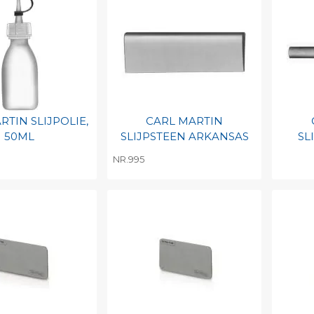
RTIN SLIJPOLIE,
CARL MARTIN
50ML
SLIJPSTEEN ARKANSAS
SL
NR.995
egen aan
Toevoegen aan
To
nlijke catalogus
persoonlijke catalogus
per
barcode
Print barcode
Pr