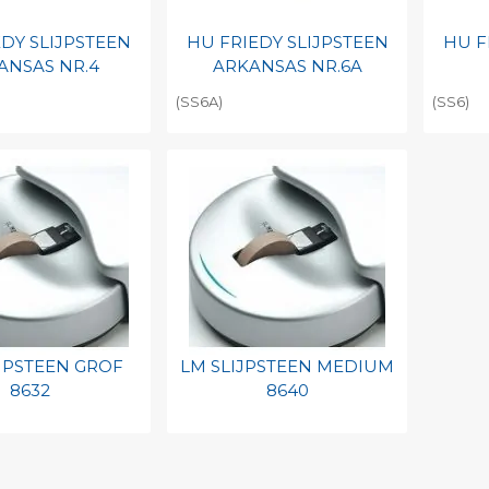
EDY SLIJPSTEEN
HU FRIEDY SLIJPSTEEN
HU F
ANSAS NR.4
ARKANSAS NR.6A
(SS6A)
(SS6)
egen aan
Toevoegen aan
To
nlijke catalogus
persoonlijke catalogus
per
barcode
Print barcode
Pr
JPSTEEN GROF
LM SLIJPSTEEN MEDIUM
8632
8640
egen aan
Toevoegen aan
nlijke catalogus
persoonlijke catalogus