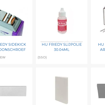
barcode
Print barcode
Pr
IEDY SIDEKICK
HU FRIEDY SLIJPOLIE
HU 
LOONSCHROEF
30.04ML
AR
REW
(SSO)
egen aan
Toevoegen aan
To
nlijke catalogus
persoonlijke catalogus
per
barcode
Print barcode
Pr