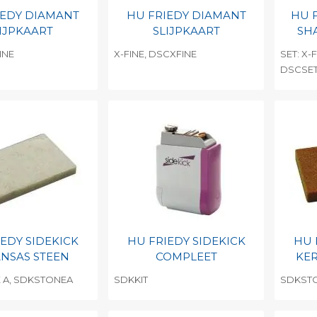
IEDY DIAMANT
HU FRIEDY DIAMANT
HU 
IJPKAART
SLIJPKAART
SH
INE
X-FINE, DSCXFINE
SET: X-
DSCSE
egen aan
Toevoegen aan
To
nlijke catalogus
persoonlijke catalogus
per
barcode
Print barcode
Pr
IEDY SIDEKICK
HU FRIEDY SIDEKICK
HU 
NSAS STEEN
COMPLEET
KE
 A, SDKSTONEA
SDKKIT
SDKSTO
egen aan
Toevoegen aan
To
nlijke catalogus
persoonlijke catalogus
per