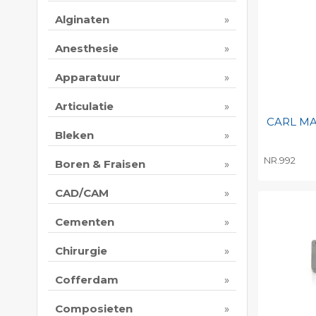
Alginaten
Anesthesie
Apparatuur
Articulatie
CARL MA
Bleken
NR.992
Boren & Fraisen
Toevo
CAD/CAM
persoo
Print 
Cementen
Chirurgie
Cofferdam
Composieten