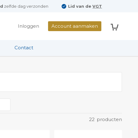
ld
zelfde dag verzonden
Lid van de
VGT
Winkelwag
Inloggen
Account aanmaken
Contact
22
producten