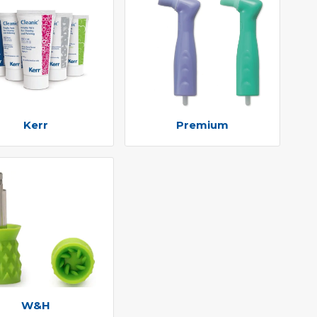
Kerr
Premium
W&H