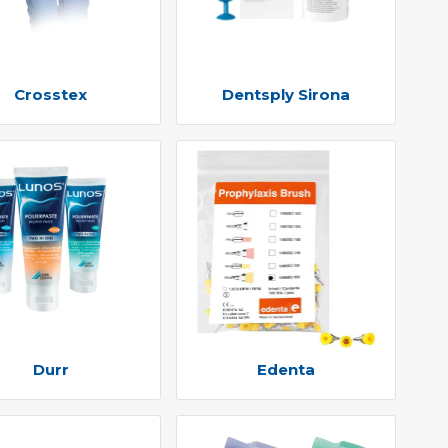
Crosstex
Dentsply Sirona
Durr
Edenta