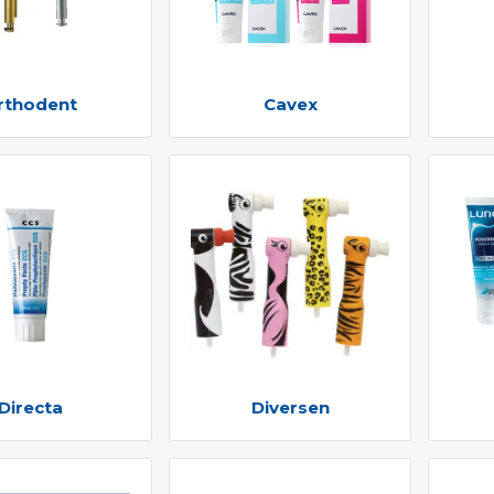
rthodent
Cavex
Directa
Diversen