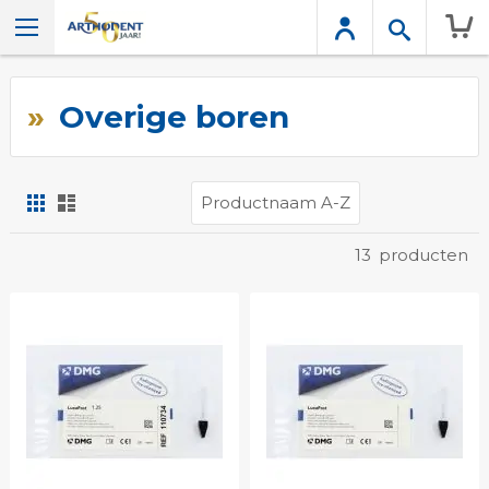
Wink
Overige boren
Foto-
Lijst
tabel
Tonen
13
producten
als