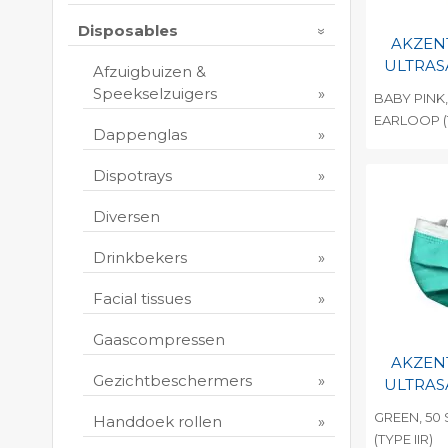
Disposables
AKZEN
ULTRAS
Afzuigbuizen &
Speekselzuigers
BABY PINK,
EARLOOP (T
Dappenglas
Toevo
persoo
Dispotrays
Print 
Diversen
Drinkbekers
Facial tissues
Gaascompressen
AKZEN
Gezichtbeschermers
ULTRAS
GREEN, 50
Handdoek rollen
(TYPE IIR)