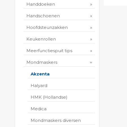
Handdoeken
Toevo
persoo
Handschoenen
Print 
Hoofdsteunzakken
Keukenrollen
Meerfunctiespuit tips
Mondmaskers
Akzenta
Halyard
HMK (Hollandse)
Medica
Mondmaskers diversen