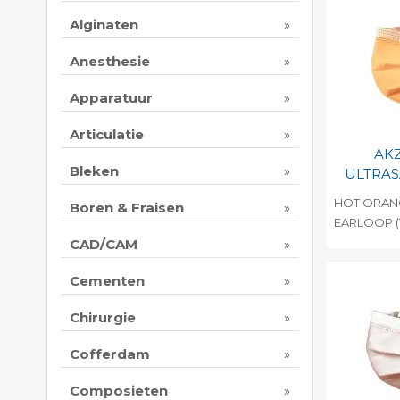
Alginaten
Anesthesie
Apparatuur
Articulatie
AK
Bleken
ULTRAS
HOT ORANG
Boren & Fraisen
EARLOOP (T
CAD/CAM
Toevo
persoo
Cementen
Print 
Chirurgie
Cofferdam
Composieten