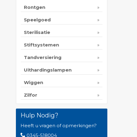
Rontgen
Speelgoed
Sterilisatie
Stiftsystemen
Tandversiering
Uithardingslampen
Wiggen
Zilfor
Hulp Nodig?
Heeft u vragen of opmerkingen?
0345-518004