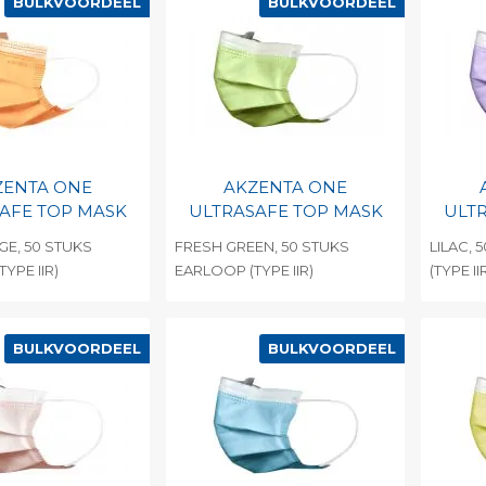
BULKVOORDEEL
BULKVOORDEEL
ZENTA ONE
AKZENTA ONE
AFE TOP MASK
ULTRASAFE TOP MASK
ULT
E, 50 STUKS
FRESH GREEN, 50 STUKS
LILAC,
YPE IIR)
EARLOOP (TYPE IIR)
(TYPE II
egen aan
Toevoegen aan
To
nlijke catalogus
persoonlijke catalogus
per
BULKVOORDEEL
BULKVOORDEEL
barcode
Print barcode
Pr