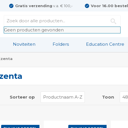
Gratis verzending
v.a. € 100,-
Voor 16.00 beste
Geen producten gevonden
Noviteiten
Folders
Education Centre
kzenta
zenta
t
Sorteer op
Toon