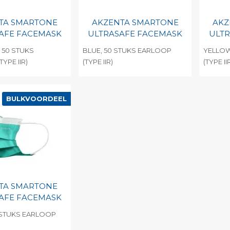
TA SMARTONE
AKZENTA SMARTONE
AKZ
AFE FACEMASK
ULTRASAFE FACEMASK
ULTR
 50 STUKS
BLUE, 50 STUKS EARLOOP
YELLOW
YPE IIR)
(TYPE IIR)
(TYPE II
egen aan
Toevoegen aan
To
nlijke catalogus
persoonlijke catalogus
per
BULKVOORDEEL
barcode
Print barcode
Pr
TA SMARTONE
AFE FACEMASK
 STUKS EARLOOP