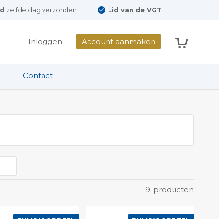
ld
zelfde dag verzonden
Lid van de
VGT
Winkelwag
Inloggen
Account aanmaken
Contact
9
producten