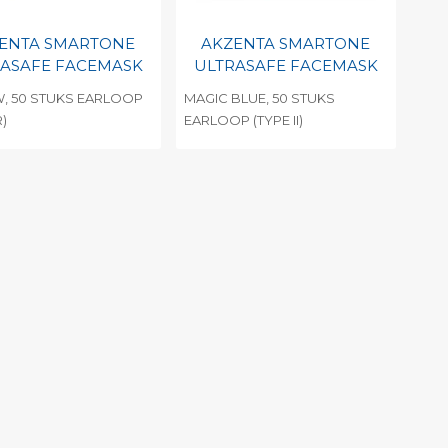
ENTA SMARTONE
AKZENTA SMARTONE
ASAFE FACEMASK
ULTRASAFE FACEMASK
, 50 STUKS EARLOOP
MAGIC BLUE, 50 STUKS
R)
EARLOOP (TYPE II)
evoegen aan
Toevoegen aan
soonlijke catalogus
persoonlijke catalogus
int barcode
Print barcode