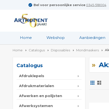
Bel voor persoonlijke service
0345-518004
Home
Webshop
Aanbiedingen
A
Home
Catalogus
Disposables
Mondmaskers
Ak
Catalogus
Afdruklepels
Foto-
Lijs
tabel
Afdrukmaterialen
Tonen
Afwerken en polijsten
als
Afwerksystemen