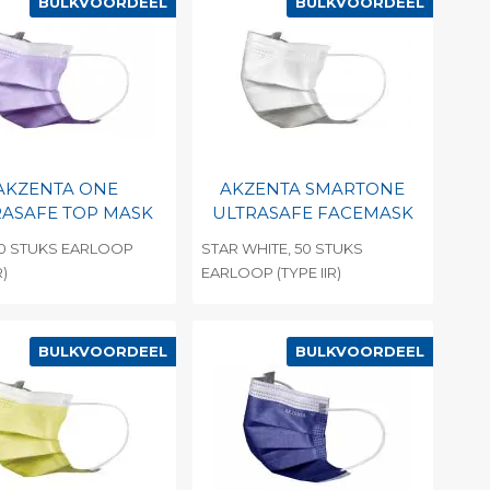
BULKVOORDEEL
BULKVOORDEEL
AKZENTA ONE
AKZENTA SMARTONE
RASAFE TOP MASK
ULTRASAFE FACEMASK
 50 STUKS EARLOOP
STAR WHITE, 50 STUKS
R)
EARLOOP (TYPE IIR)
evoegen aan
Toevoegen aan
soonlijke catalogus
persoonlijke catalogus
BULKVOORDEEL
BULKVOORDEEL
int barcode
Print barcode