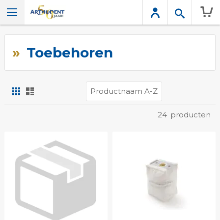
Wink
Toebehoren
Foto-
Lijst
tabel
Tonen
24
producten
als