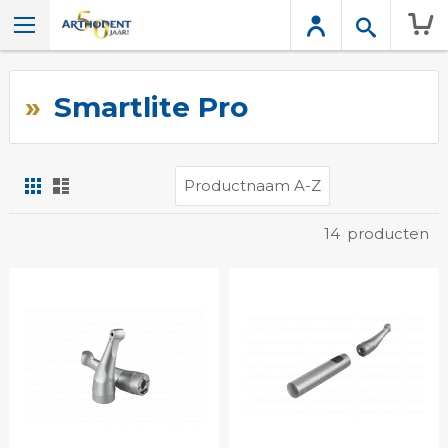
Wink
Smartlite Pro
Foto-
Lijst
tabel
Tonen
14
producten
als