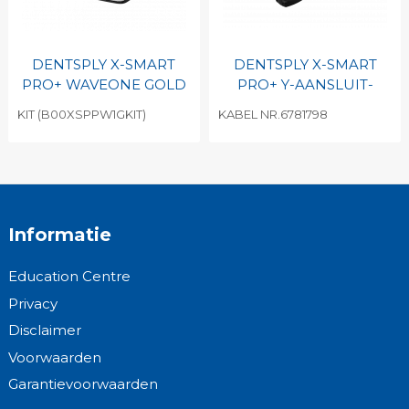
DENTSPLY X-SMART
DENTSPLY X-SMART
PRO+ WAVEONE GOLD
PRO+ Y-AANSLUIT-
KIT (B00XSPPW1GKIT)
KABEL NR.6781798
Informatie
Education Centre
Privacy
Disclaimer
Voorwaarden
Garantievoorwaarden