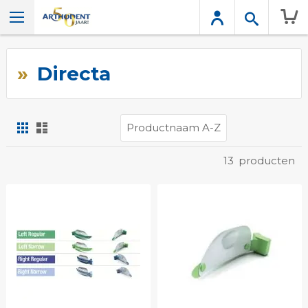
Wink
Directa
Foto-
Lijst
tabel
Tonen
13
producten
als