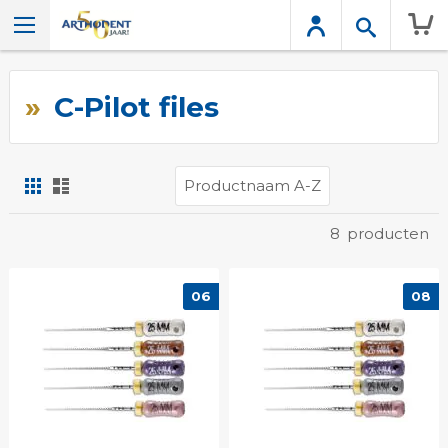
Wink
C-Pilot files
Foto-
Lijst
tabel
Tonen
8
producten
als
06
08