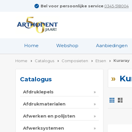
Bel voor persoonlijke service
0345-518004
Home
Webshop
Aanbiedingen
Kuraray
Home
Catalogus
Composieten
Etsen
Ku
Catalogus
Afdruklepels
Foto-
Lijs
tabel
Afdrukmaterialen
Tonen
Afwerken en polijsten
als
Afwerksystemen