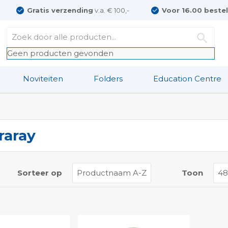
Gratis verzending
v.a. € 100,-
Voor 16.00 beste
Geen producten gevonden
Noviteiten
Folders
Education Centre
raray
t
Sorteer op
Toon