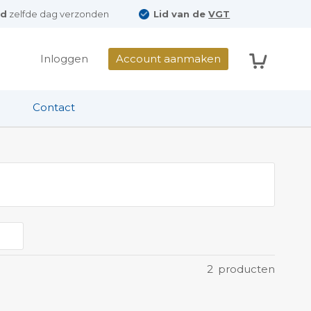
ld
zelfde dag verzonden
Lid van de
VGT
Winkelwag
Inloggen
Account aanmaken
Contact
2
producten