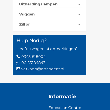
Uithardingslampen
Wiggen
Zilfor
Hulp Nodig?
Heeft u vragen of opmerkingen?
0345-518004
06-53184843
verkoop@arthodent.nl
Informatie
Education Centre