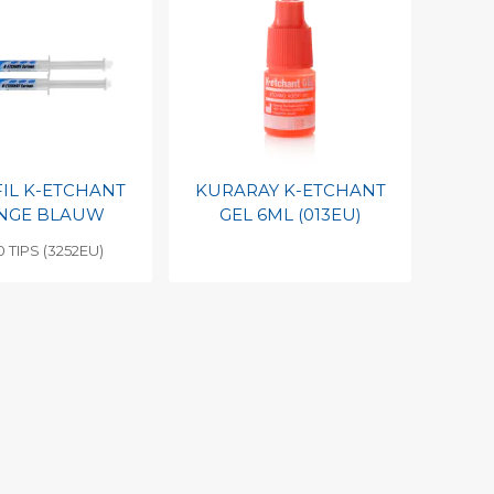
IL K-ETCHANT
KURARAY K-ETCHANT
INGE BLAUW
GEL 6ML (013EU)
0 TIPS (3252EU)
egen aan
Toevoegen aan
nlijke catalogus
persoonlijke catalogus
barcode
Print barcode