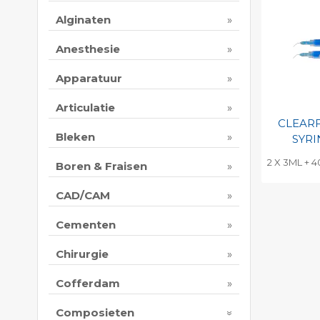
Alginaten
Anesthesie
Apparatuur
Articulatie
CLEARF
Bleken
SYR
2 X 3ML + 4
Boren & Fraisen
Toevo
CAD/CAM
persoo
Print 
Cementen
Chirurgie
Cofferdam
Composieten