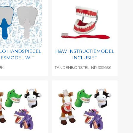
LO HANDSPIEGEL
H&W INSTRUCTIEMODEL
IESMODEL WIT
INCLUSIEF
UK
TANDENBORSTEL, NR.355636
evoegen aan
Toevoegen aan
soonlijke catalogus
persoonlijke catalogus
int barcode
Print barcode