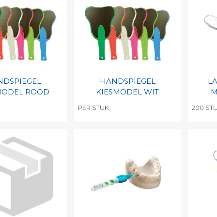
barcode
Print barcode
Pr
NDSPIEGEL
HANDSPIEGEL
L
MODEL ROOD
KIESMODEL WIT
M
PER STUK
200 ST
egen aan
Toevoegen aan
To
nlijke catalogus
persoonlijke catalogus
per
barcode
Print barcode
Pr