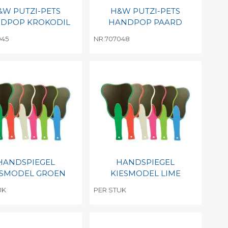
&W PUTZI-PETS
H&W PUTZI-PETS
DPOP KROKODIL
HANDPOP PAARD
045
NR.707048
evoegen aan
Toevoegen aan
soonlijke catalogus
persoonlijke catalogus
int barcode
Print barcode
HANDSPIEGEL
HANDSPIEGEL
ESMODEL GROEN
KIESMODEL LIME
UK
PER STUK
evoegen aan
Toevoegen aan
soonlijke catalogus
persoonlijke catalogus