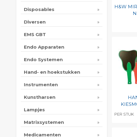
H&W MIR
Disposables
N
Diversen
Toevo
EMS GBT
persoo
Endo Apparaten
Print 
Endo Systemen
Hand- en hoekstukken
Instrumenten
Kunstharsen
HA
KIES
Lampjes
PER STUK
Matrixsystemen
Toevo
persoo
Medicamenten