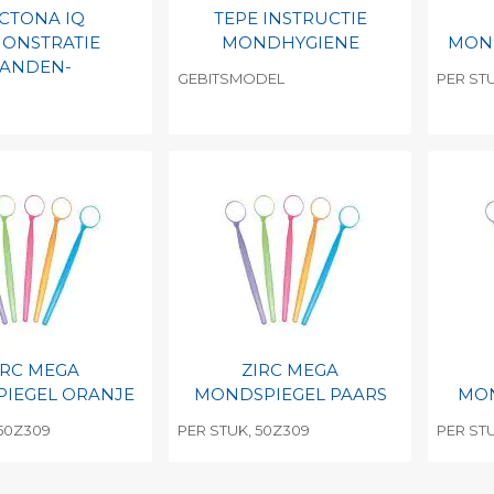
CTONA IQ
TEPE INSTRUCTIE
ONSTRATIE
MONDHYGIENE
MON
TANDEN-
GEBITSMODEL
PER ST
egen aan
Toevoegen aan
To
nlijke catalogus
persoonlijke catalogus
per
barcode
Print barcode
Pr
IRC MEGA
ZIRC MEGA
IEGEL ORANJE
MONDSPIEGEL PAARS
MON
 50Z309
PER STUK, 50Z309
PER ST
egen aan
Toevoegen aan
To
nlijke catalogus
persoonlijke catalogus
per