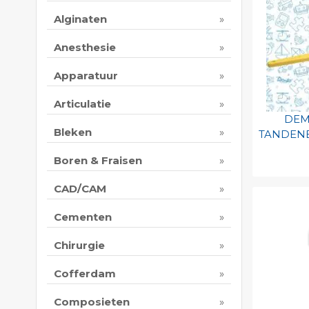
Alginaten
Anesthesie
Apparatuur
Articulatie
DEM
Bleken
TANDENB
Boren & Fraisen
Toevo
CAD/CAM
persoo
Print 
Cementen
Chirurgie
Cofferdam
Composieten