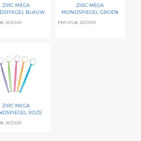
ZIRC MEGA
ZIRC MEGA
DSPIEGEL BLAUW
MONDSPIEGEL GROEN
UK, 50Z309
PER STUK, 50Z309
evoegen aan
Toevoegen aan
soonlijke catalogus
persoonlijke catalogus
int barcode
Print barcode
ZIRC MEGA
DSPIEGEL ROZE
UK, 50Z309
evoegen aan
soonlijke catalogus