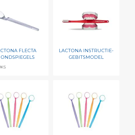
int barcode
Print barcode
ACTONA FLECTA
LACTONA INSTRUCTIE-
ONDSPIEGELS
GEBITSMODEL
UKS
evoegen aan
Toevoegen aan
soonlijke catalogus
persoonlijke catalogus
int barcode
Print barcode