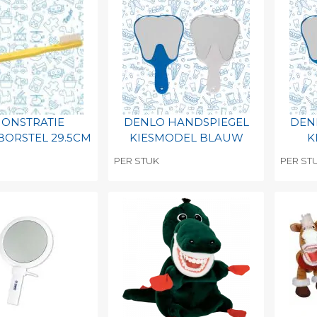
ONSTRATIE
DENLO HANDSPIEGEL
DEN
ORSTEL 29.5CM
KIESMODEL BLAUW
K
PER STUK
PER ST
egen aan
Toevoegen aan
To
nlijke catalogus
persoonlijke catalogus
per
barcode
Print barcode
Pr