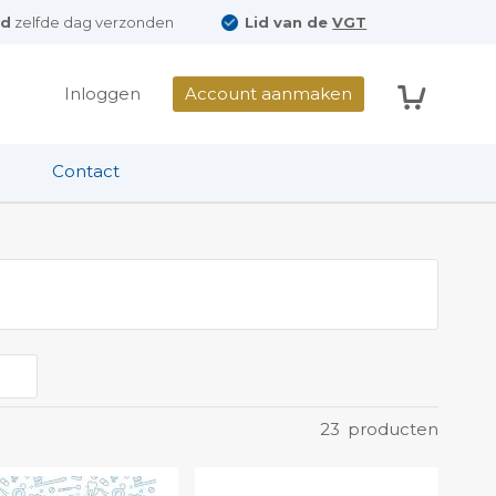
ld
zelfde dag verzonden
Lid van de
VGT
Winkelwag
Inloggen
Account aanmaken
Contact
23
producten