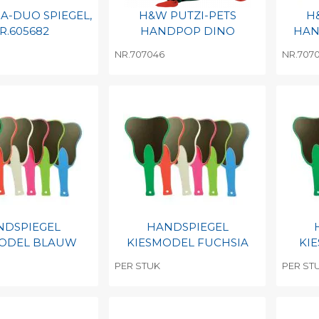
A-DUO SPIEGEL,
H&W PUTZI-PETS
H
R.605682
HANDPOP DINO
HAN
NR.707046
NR.707
egen aan
Toevoegen aan
To
nlijke catalogus
persoonlijke catalogus
per
barcode
Print barcode
Pr
NDSPIEGEL
HANDSPIEGEL
MODEL BLAUW
KIESMODEL FUCHSIA
KI
PER STUK
PER ST
egen aan
Toevoegen aan
To
nlijke catalogus
persoonlijke catalogus
per