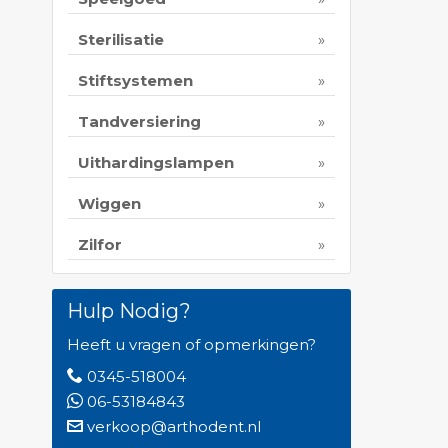
Print 
Sterilisatie
Stiftsystemen
Tandversiering
Uithardingslampen
Wiggen
Zilfor
Hulp Nodig?
Heeft u vragen of opmerkingen?
0345-518004
06-53184843
verkoop@arthodent.nl