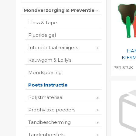
Print 
Mondverzorging & Preventie
Floss & Tape
Fluoride gel
Interdentaal reinigers
HA
KIES
Kauwgom & Lolly's
PER STUK
Mondspoeling
Toevo
persoo
Poets instructie
Print 
Polijstmateriaal
Prophylaxe poeders
Tandbescherming
Tandenborstels