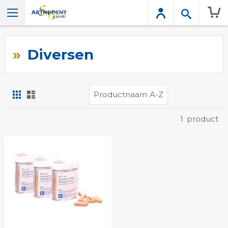
Wink
Diversen
Foto-
Lijst
tabel
Tonen
1
product
als