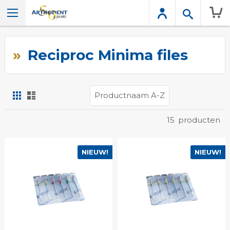
Wink
Reciproc Minima files
Foto-
Lijst
tabel
Tonen
15
producten
als
NIEUW!
NIEUW!