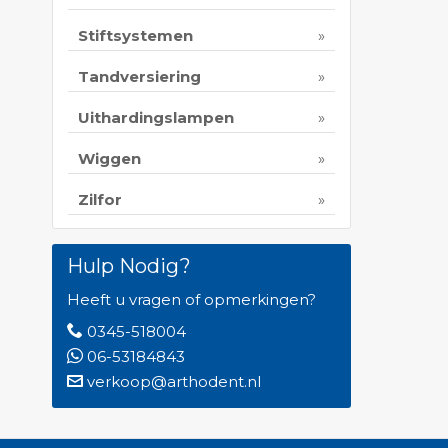
Stiftsystemen
Tandversiering
Uithardingslampen
Wiggen
Zilfor
Hulp Nodig?
Heeft u vragen of opmerkingen?
0345-518004
06-53184843
verkoop@arthodent.nl