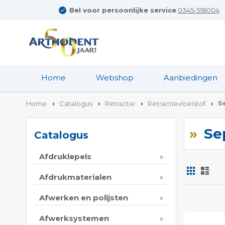
Bel voor persoonlijke service
0345-518004
Home
Webshop
Aanbiedingen
S
Home
Catalogus
Retractie
Retractievloeistof
Se
Catalogus
Afdruklepels
Foto-
Lijs
tabel
Afdrukmaterialen
Tonen
Afwerken en polijsten
als
Afwerksystemen