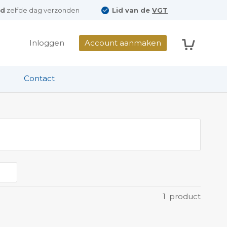
ld
zelfde dag verzonden
Lid van de
VGT
Winkelwag
Inloggen
Account aanmaken
Contact
1
product