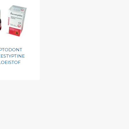
EPTODONT
ESTYPTINE
LOEISTOF
egen aan
nlijke catalogus
barcode