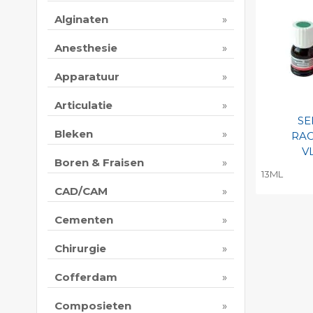
Alginaten
Anesthesie
Apparatuur
Articulatie
S
Bleken
RAC
V
Boren & Fraisen
13ML
CAD/CAM
Toevo
persoo
Cementen
Print 
Chirurgie
Cofferdam
Composieten