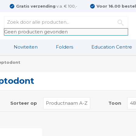
Gratis verzending
v.a. € 100,-
Voor 16.00 beste
Geen producten gevonden
Noviteiten
Folders
Education Centre
eptodont
ptodont
t
Sorteer op
Toon