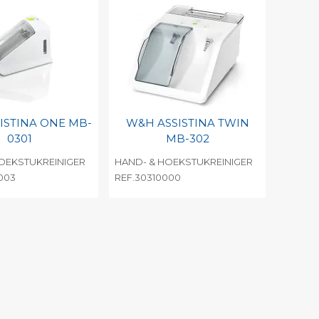
ISTINA ONE MB-
W&H ASSISTINA TWIN
0301
MB-302
OEKSTUKREINIGER
HAND- & HOEKSTUKREINIGER
003
REF.30310000
egen aan
Toevoegen aan
nlijke catalogus
persoonlijke catalogus
barcode
Print barcode