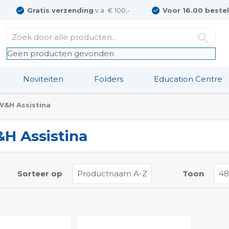
Gratis verzending
v.a. € 100,-
Voor 16.00 beste
Geen producten gevonden
Noviteiten
Folders
Education Centre
W&H Assistina
H Assistina
t
Sorteer op
Toon