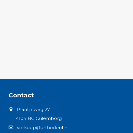
Contact
Plantijnweg 27
4104 BC Culemborg
verkoop@arthodent.nl