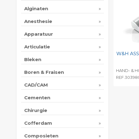
Alginaten
Anesthesie
Apparatuur
Articulatie
W&H ASS
Bleken
HAND- & H
Boren & Fraisen
REF.30398
CAD/CAM
Toevo
persoo
Cementen
Print 
Chirurgie
Cofferdam
Composieten