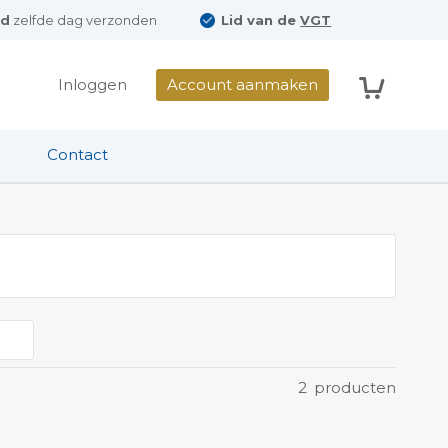
ld
zelfde dag verzonden
Lid van de
VGT
Winkelwag
Inloggen
Account aanmaken
Contact
2
producten