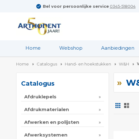
Bel voor persoonlijke service
0345-518004
Home
Webshop
Aanbiedingen
Home
Catalogus
Hand- en hoekstukken
W&H
W&
Catalogus
Afdruklepels
Foto-
Lijs
tabel
Afdrukmaterialen
Tonen
Afwerken en polijsten
als
Afwerksystemen