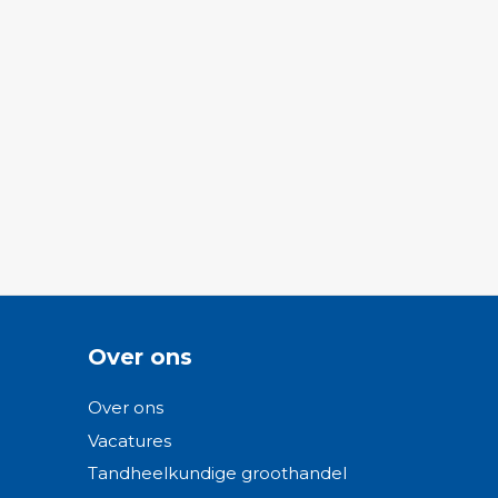
Over ons
Over ons
Vacatures
Tandheelkundige groothandel