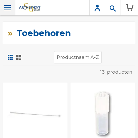
Wink
Toebehoren
Foto-
Lijst
tabel
Tonen
13
producten
als