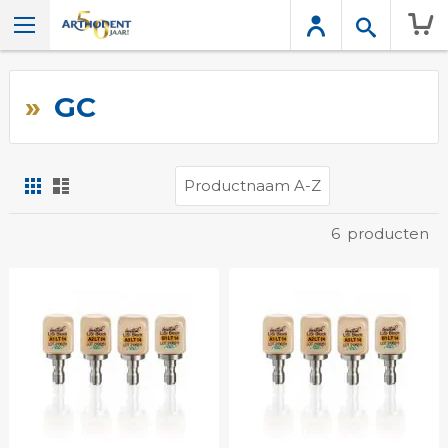
Wink
GC
Foto-
Lijst
tabel
Tonen
6
producten
als