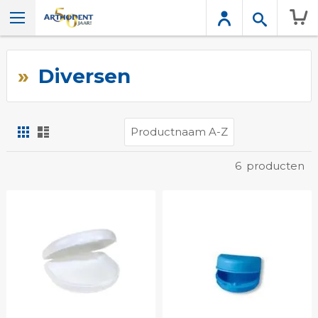
Wink
Diversen
Foto-
Lijst
tabel
Tonen
6
producten
als