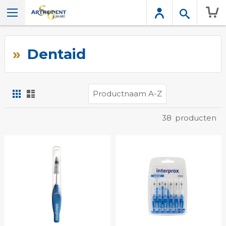
Wink
Dentaid
Foto-
Lijst
tabel
Tonen
38
producten
als