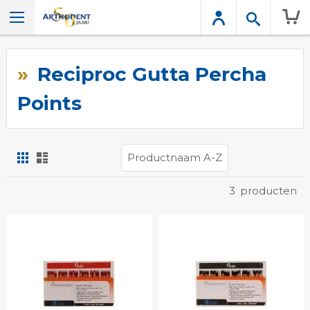
Wink
Reciproc Gutta Percha
Points
Foto-
Lijst
tabel
Tonen
3
producten
als