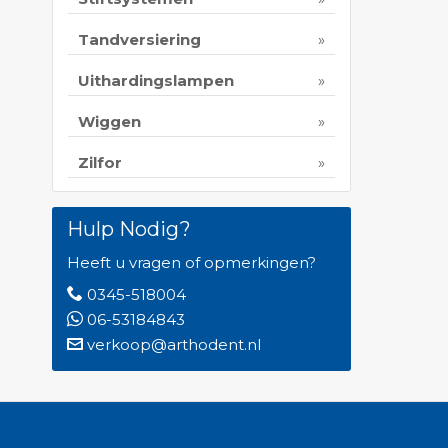
Tandversiering
Uithardingslampen
Wiggen
Zilfor
Hulp Nodig?
Heeft u vragen of opmerkingen?
0345-518004
06-53184843
verkoop@arthodent.nl