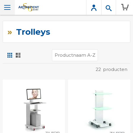
Wink
Trolleys
Foto-
Lijst
tabel
Tonen
22
producten
als