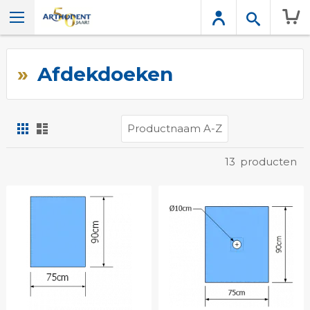
Wink
Afdekdoeken
Foto-
Lijst
tabel
Tonen
13
producten
als