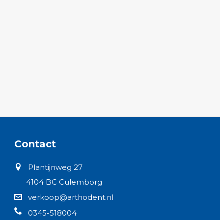
Contact
Plantijnweg 27
4104 BC Culemborg
verkoop@arthodent.nl
0345-518004