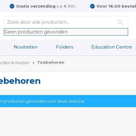
Gratis verzending
v.a. € 100,-
Voor 16.00 beste
Geen producten gevonden
Noviteiten
Folders
Education Centre
Toebehoren
orden & muizen
ebehoren
n producten gevonden voor deze selectie.