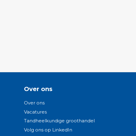
Over ons
Over ons
Vacatures
Tandheelkundige groothandel
Volg ons op LinkedIn