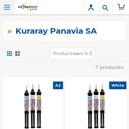
Wink
Kuraray Panavia SA
Foto-
Lijst
tabel
Tonen
7
producten
als
A2
White