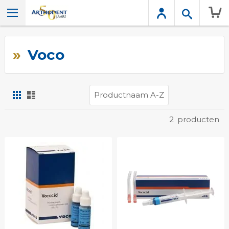
Wink
Voco
Foto-
Lijst
tabel
Tonen
2
producten
als