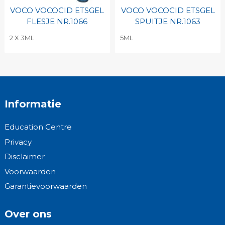
VOCO VOCOCID ETSGEL
VOCO VOCOCID ETSGEL
FLESJE NR.1066
SPUITJE NR.1063
2 X 3ML
5ML
Informatie
Education Centre
Privacy
Disclaimer
Voorwaarden
Garantievoorwaarden
Over ons