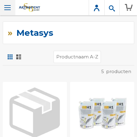
Wink
Metasys
Foto-
Lijst
tabel
Tonen
5
producten
als