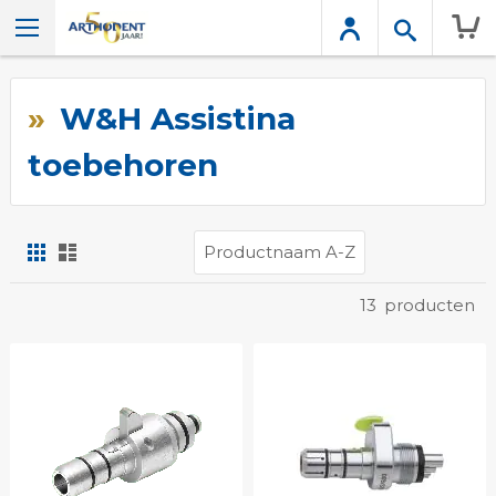
Wink
W&H Assistina
toebehoren
Foto-
Lijst
tabel
Tonen
13
producten
als