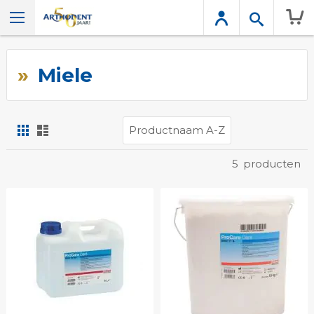
Wink
Miele
Foto-
Lijst
tabel
Tonen
5
producten
als