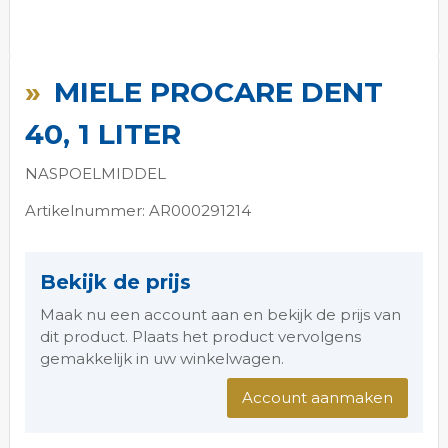
Ga
naar
MIELE PROCARE DENT
het
begin
40, 1 LITER
van
de
NASPOELMIDDEL
afbeeldingen-
gallerij
Artikelnummer: AR000291214
Bekijk de prijs
Maak nu een account aan en bekijk de prijs van
dit product. Plaats het product vervolgens
gemakkelijk in uw winkelwagen.
Account aanmaken