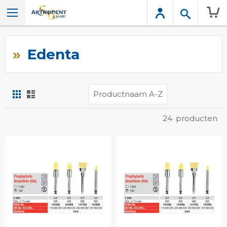
Wink
Edenta
Foto-
Lijst
tabel
Tonen
24
producten
als