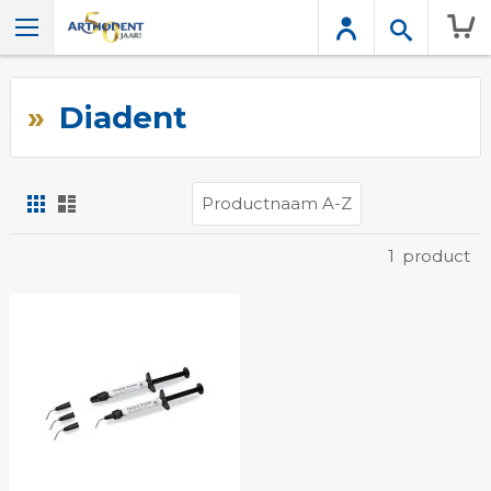
Wink
Diadent
Foto-
Lijst
tabel
Tonen
1
product
als