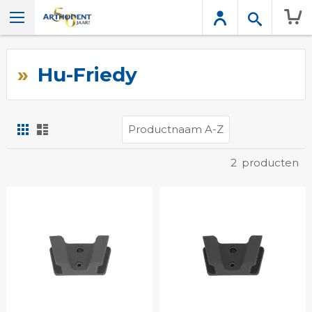
Wink
Hu-Friedy
Foto-
Lijst
tabel
Tonen
2
producten
als