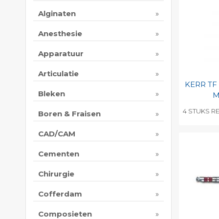
Alginaten
Anesthesie
Apparatuur
Articulatie
KERR TF
Bleken
M
4 STUKS RE
Boren & Fraisen
Toevo
CAD/CAM
persoo
Print 
Cementen
Chirurgie
Cofferdam
Composieten