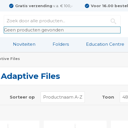
Gratis verzending
v.a. € 100,-
Voor 16.00 beste
Geen producten gevonden
Noviteiten
Folders
Education Centre
tive Files
 Adaptive Files
t
Sorteer op
Toon