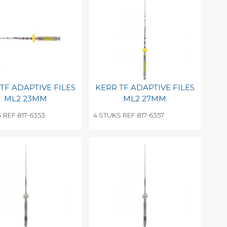
TF ADAPTIVE FILES
KERR TF ADAPTIVE FILES
ML2 23MM
ML2 27MM
 REF.817-6353
4 STUKS REF.817-6357
evoegen aan
Toevoegen aan
soonlijke catalogus
persoonlijke catalogus
int barcode
Print barcode