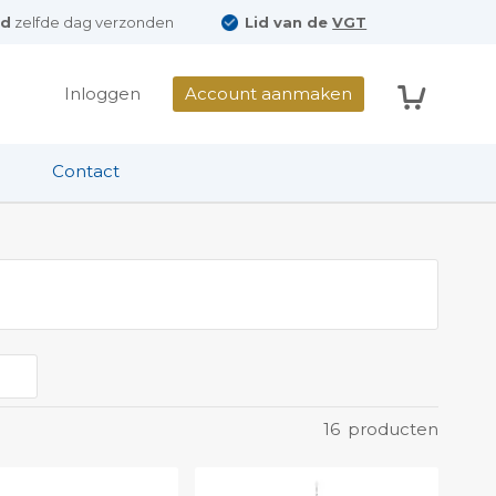
ld
zelfde dag verzonden
Lid van de
VGT
Winkelwag
Inloggen
Account aanmaken
Contact
16
producten