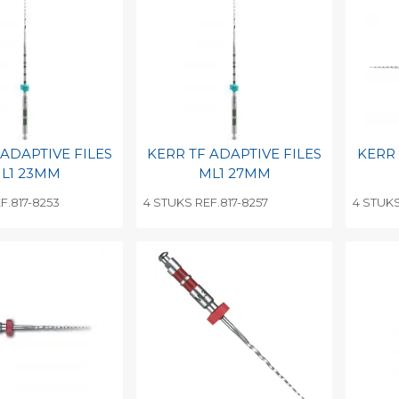
 ADAPTIVE FILES
KERR TF ADAPTIVE FILES
KERR 
L1 23MM
ML1 27MM
F.817-8253
4 STUKS REF.817-8257
4 STUKS
egen aan
Toevoegen aan
To
nlijke catalogus
persoonlijke catalogus
per
barcode
Print barcode
Pr