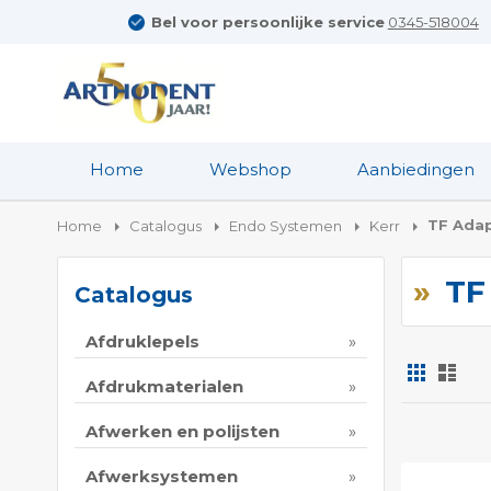
Bel voor persoonlijke service
0345-518004
Home
Webshop
Aanbiedingen
TF Adap
Home
Catalogus
Endo Systemen
Kerr
TF
Catalogus
Afdruklepels
Foto-
Lijs
tabel
Afdrukmaterialen
Tonen
Afwerken en polijsten
als
Afwerksystemen