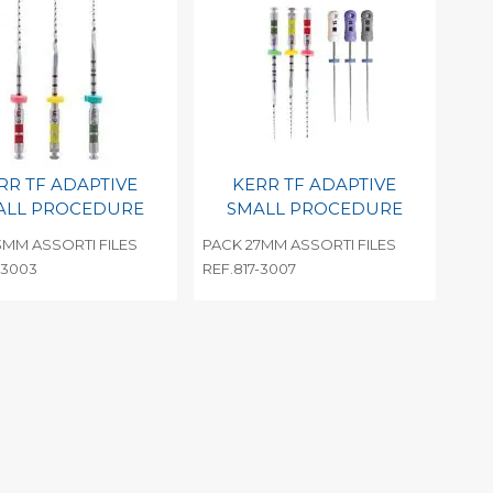
int barcode
Print barcode
RR TF ADAPTIVE
KERR TF ADAPTIVE
ALL PROCEDURE
SMALL PROCEDURE
3MM ASSORTI FILES
PACK 27MM ASSORTI FILES
-3003
REF.817-3007
evoegen aan
Toevoegen aan
soonlijke catalogus
persoonlijke catalogus
int barcode
Print barcode