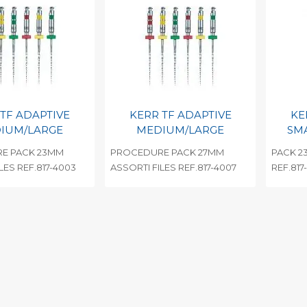
barcode
Print barcode
Pr
TF ADAPTIVE
KERR TF ADAPTIVE
KE
IUM/LARGE
MEDIUM/LARGE
SM
E PACK 23MM
PROCEDURE PACK 27MM
PACK 2
LES REF.817-4003
ASSORTI FILES REF.817-4007
REF.817
egen aan
Toevoegen aan
To
nlijke catalogus
persoonlijke catalogus
per
barcode
Print barcode
Pr