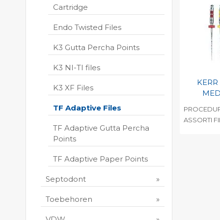
Print 
Cartridge
Endo Twisted Files
K3 Gutta Percha Points
K3 NI-TI files
KERR 
K3 XF Files
MED
TF Adaptive Files
PROCEDUR
ASSORTI FI
TF Adaptive Gutta Percha
Toevo
Points
persoo
TF Adaptive Paper Points
Print 
Septodont
Toebehoren
VDW