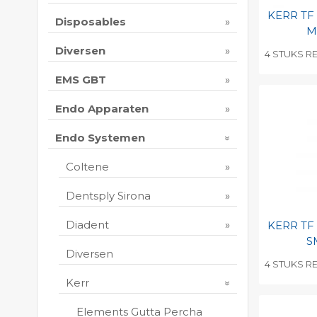
KERR TF
Disposables
M
Diversen
4 STUKS RE
Toevo
EMS GBT
persoo
Endo Apparaten
Print 
Endo Systemen
Coltene
Dentsply Sirona
Diadent
KERR TF
S
Diversen
4 STUKS RE
Kerr
Toevo
persoo
Elements Gutta Percha