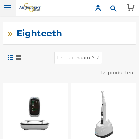
Wink
Eighteeth
Foto-
Lijst
tabel
Tonen
12
producten
als