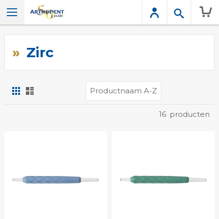
Wink
Zirc
Foto-
Lijst
tabel
Tonen
16
producten
als