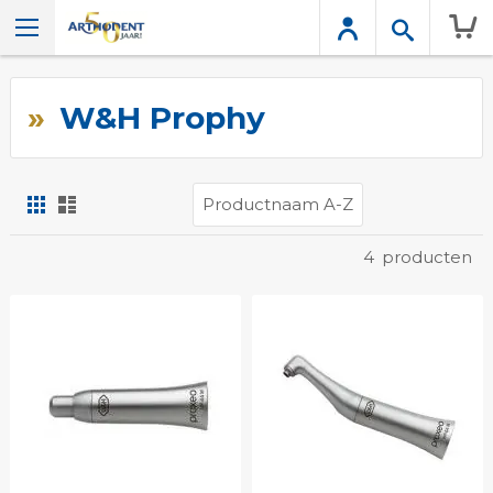
Wink
W&H Prophy
Foto-
Lijst
tabel
Tonen
4
producten
als