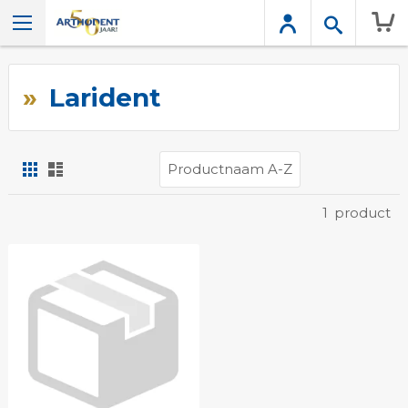
Wink
Larident
Foto-
Lijst
tabel
Tonen
1
product
als