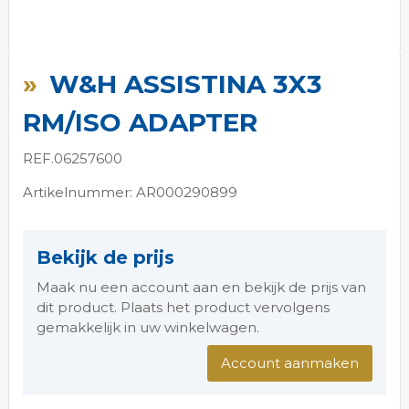
Ga
naar
W&H ASSISTINA 3X3
het
begin
RM/ISO ADAPTER
van
de
REF.06257600
afbeeldingen-
gallerij
Artikelnummer: AR000290899
Bekijk de prijs
Maak nu een account aan en bekijk de prijs van
dit product. Plaats het product vervolgens
gemakkelijk in uw winkelwagen.
Account aanmaken