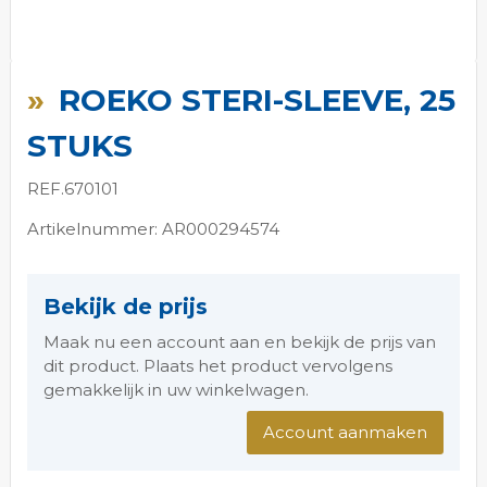
Ga
naar
ROEKO STERI-SLEEVE, 25
het
begin
STUKS
van
de
REF.670101
afbeeldingen-
gallerij
Artikelnummer: AR000294574
Bekijk de prijs
Maak nu een account aan en bekijk de prijs van
dit product. Plaats het product vervolgens
gemakkelijk in uw winkelwagen.
Account aanmaken